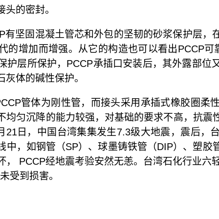
接头的密封。
P有坚固混凝土管芯和外包的坚韧的砂浆保护层，
代的增加而增强。从它的构造也可以看出PCCP可靠
保护层所保护，PCCP承插口安装后，其外露部位
石灰体的碱性保护。
PCCP管体为刚性管，而接头采用承插式橡胶圈柔
不均匀沉降的能力较强，对基础的要求不高，抗震
9月21日，中国台湾集集发生7.3级大地震，震后
中，如钢管（SP）、球墨铸铁管（DIP）、塑胶
坏， PCCP经地震考验安然无恙。台湾石化行业六轻
，未受到损害。