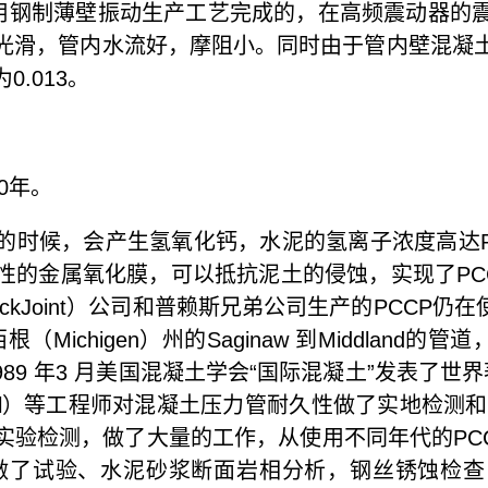
钢制薄壁振动生产工艺完成的，在高频震动器的
光滑，管内水流好，摩阻小。同时由于管内壁混凝
.013。
0年。
候，会产生氢氧化钙，水泥的氢离子浓度高达PH1
性的金属氧化膜，可以抵抗泥土的侵蚀，实现了PC
ckJoint）公司和普赖斯兄弟公司生产的PCCP仍在使
西根（Michigen）州的Saginaw 到Middland的
89 年3 月美国混凝土学会“国际混凝土”发表了世界著
bol）等工程师对混凝土压力管耐久性做了实地检测和评估的
验检测，做了大量的工作，从使用不同年代的PCC
期）做了试验、水泥砂浆断面岩相分析，钢丝锈蚀检