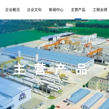
企业概况
企业文化
新闻中心
主营产品
工程业绩
管 PCCP
建设
企业荣誉
河山新闻
领导关怀
钢制管件
资质认证
河山公告
职工生活
预制装配式阀室
总裁致辞
股票信息
人才培养
PCCP领域
联盟快讯
钢筋混凝土
外
主营产品