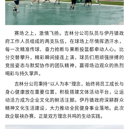
赛场之上，激情飞扬。吉林分公司队员与伊丹镇政
府工作人员组成的两支队伍，在球场上尽情挥洒汗水，
每一次精准传球、奋力抢断与果断投篮都牵动人心。比
分交替攀升，精彩瞬间接连上演，球员们用顽强拼搏的
竞技姿态与默契协作的团队精神，赢得场边观众的热烈
喝彩与持久掌声。
吉林分公司秉持
“
以人为本
”理念，
始终将员工成长与
身心健康放在重要位置，积极搭建文体活动平台，让运
动活力成为企业文化的
鲜活
注脚。伊丹镇政府深耕群众
精神文化生活建设，大力推动全民健身事业落地
。
此次
政企联袂办赛，正是双方理念共鸣的生动实践。