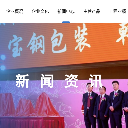
企业概况
企业文化
新闻中心
主营产品
工程业绩
管 PCCP
建设
企业荣誉
河山新闻
领导关怀
钢制管件
资质认证
河山公告
职工生活
预制装配式阀室
总裁致辞
股票信息
人才培养
PCCP领域
联盟快讯
钢筋混凝土
外
新闻资讯