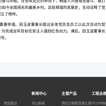
奋斗历程。在全体党员的带领下，韩建人凭借艰苦奋斗、敢打
为如今全国闻名的最美乡村。这段辉煌的发展史，生动诠释了党
树立了榜样。
重要举措。田玉波董事长倡议全体党员及员工以此次活动为契
”，为完成全年目标任务注入强劲红色动力。课后，田玉波董事长
句号。
新闻中心
主营产品
工程业
党组建设
河山新闻
预应力钢筒混凝土管
PCCP领