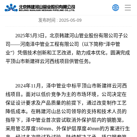
泽中管业技术创新助力成本优化
发布时间 : 2025-05-09
2025
年
5
月
3
日，北京韩建河山管业股份有限公司子公
司
——
河南泽中管业工程有限公司
（
以下简称
“
泽中管
业
”
）
凭借技术创新和工艺改进
，
助力成本优化，圆满完成
平顶山市新建祥云河西线项目
供管任务
。
2024
年
11
月，泽中管业中标平顶山市新建祥云河西
线项目
。
面对以低价竞争为主的市场环境，公司决定在
保证
设计要求及产品
质量
的
前提下，通过改变制作工艺
降低成本。在
韩建河山总
公司领导的支持和技术人员的
指导下，泽中管业首次尝试取消外保护层内的钢筋笼，
采用管芯厚度
160mm
、外保护层厚度
40mm
的方案进行生