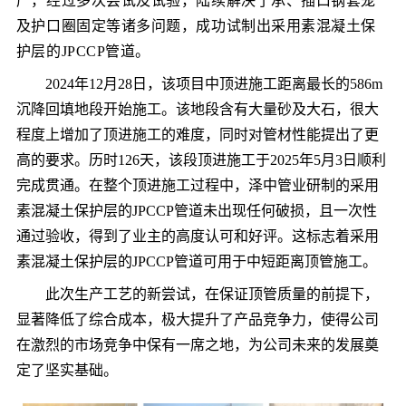
产，经过多次尝试及试验，陆续解决了承、插口钢套笼
及护口圈固定等诸多问题，成功试制出
采用素混凝土保
护层
的
JPCCP
管道。
2024
年
12
月
28
日，该项目中顶进施工距离最长的
586m
沉降回填地段开始施工。该地段含有大量砂及大石，很大
程度上增加了顶进施工的难度，同时对管材性能提出了更
高的要求。
历时
126
天，该段顶进施工于
2025
年
5
月
3
日顺利
完成贯通。在整个顶进施工过程中，泽中管业
研制的采用
素混凝土保护层的
JPCCP
管道未出现任何
破损，且一次性
通过验收，得到了业主的高度认可和好评
。
这
标志着采用
素混凝土保护层的
JPCCP
管道可用于中短距离
顶管施工
。
此次生产工艺的
新尝试
，在保证
顶管
质量的前提下，
显著降低了综合成本，极大提升了产品竞争力，使
得公司
在激烈的市场竞争中保有一席之地，为公司未来的发展奠
定了坚实基础。