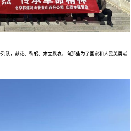
齐列队，献花、鞠躬、肃立默哀，向那些为了国家和人民英勇献