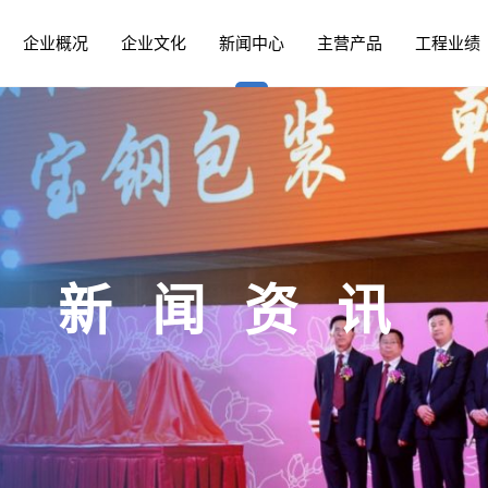
企业概况
企业文化
新闻中心
主营产品
工程业绩
管 PCCP
建设
企业荣誉
河山新闻
领导关怀
钢制管件
资质认证
河山公告
职工生活
预制装配式阀室
总裁致辞
股票信息
人才培养
PCCP领域
联盟快讯
钢筋混凝土
外
新闻资讯